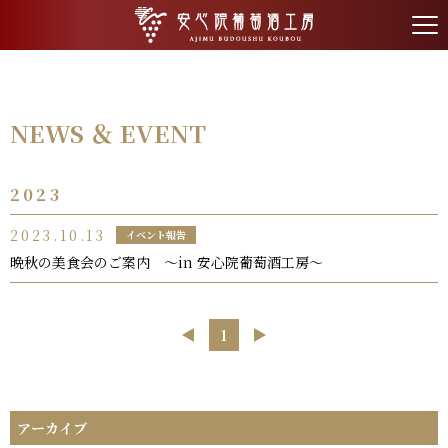
tog
nav
NEWS ＆ EVENT
2023
2023.10.13
イベント報告
晩秋の美食会のご案内 ～in 安心院葡萄酒工房～
⟨
1
⟩
アーカイブ