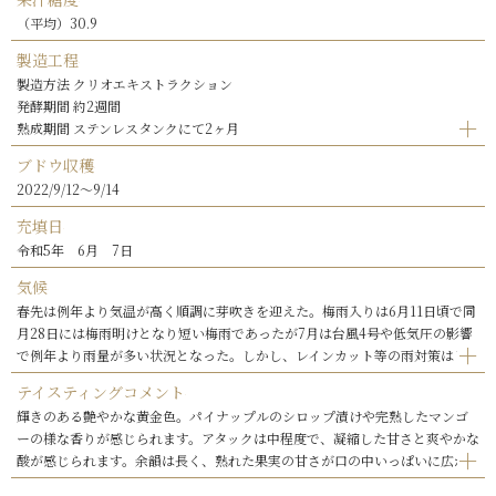
（平均）30.9
製造工程
製造方法 クリオエキストラクション
発酵期間 約2週間
熟成期間 ステンレスタンクにて2ヶ月
ブドウ収穫
2022/9/12～9/14
充填日
令和5年 6月 7日
気候
春先は例年より気温が高く順調に芽吹きを迎えた。梅雨入りは6月11日頃で同
月28日には梅雨明けとなり短い梅雨であったが7月は台風4号や低気圧の影響
で例年より雨量が多い状況となった。しかし、レインカット等の雨対策はし
っかりと行っており問題無くブドウの生育期は進んだ。収穫の始まる8月はや
テイスティングコメント
や雨量の多い年となったが日照量はやや多く健全で良質なブドウが収穫され
輝きのある艶やかな黄金色。パイナップルのシロップ漬けや完熟したマンゴ
ている。
ーの様な香りが感じられます。アタックは中程度で、凝縮した甘さと爽やかな
酸が感じられます。余韻は長く、熟れた果実の甘さが口の中いっぱいに広が
る極甘口の白ワインです。