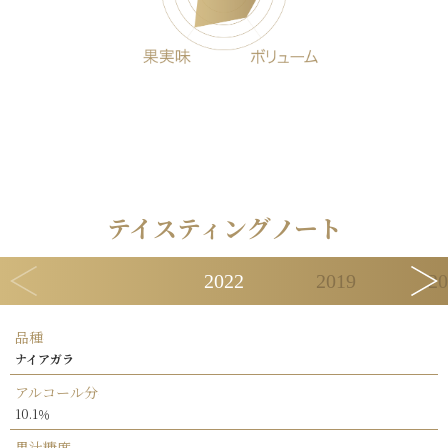
テイスティングノート
2022
2019
20
品種
ナイアガラ
アルコール分
10.1％
果汁糖度