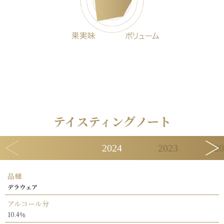
テイスティングノート
2024
2023
20
品種
デラウェア
アルコール分
10.4％