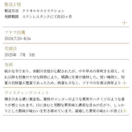
製造工程
製造方法 クリオエキストラクション
発酵期間 ステンレスタンクにて約10ヶ月
ブドウ収穫
2024/7/20~8/16
充填日
2025年 7月 3日
気候
暖かな冬であり、休眠の状態が心配されたが、やや早めの芽吹きを迎え、そ
れ以降も初春の十分な降雨により、順調に生育が推移した。短い梅雨と、初
夏の日照量が豊富であったため、病害も少なく、ブドウの生育は例年よりも1
週間程度早かった。豊かな日照量により、健全で熟度の高いブドウが収穫で
テイスティングコメント
きた。
輝きのある濃い黄金色。黄桃やマンゴーのような果実やハチミツのような香
りが感じられます。口に含むと芳醇な果実味と濃密な甘みが広がり、しっか
りとした酸味が味わいを引き締めています。凝縮した果実の味わいが長く続
く極甘口のワインです。